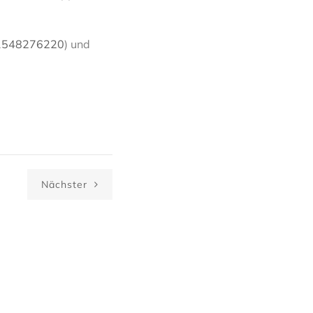
d1548276220
) und
Nächster