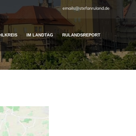
emails@stefanruland.de
HLKREIS
IM LANDTAG
RULANDSREPORT