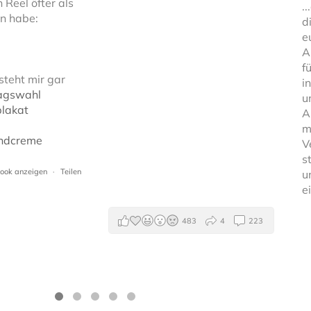
n Reel öfter als
.
n habe:
d
e
A
f
teht mir gar
i
agswahl
u
lakat
A
m
andcreme
V
s
book anzeigen
·
Teilen
u
e
483
4
223