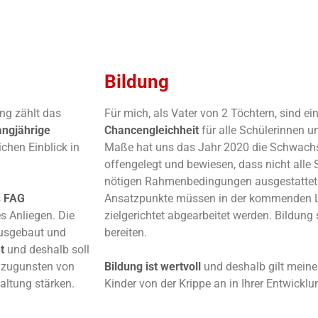
Bildung
ng zählt das
Für mich, als Vater von 2 Töchtern, sind ei
angjährige
Chancengleichheit
für alle Schülerinnen 
chen Einblick in
Maße hat uns das Jahr 2020 die Schwachs
offengelegt und bewiesen, dass nicht alle
nötigen Rahmenbedingungen ausgestattet s
s
FAG
Ansatzpunkte müssen in der kommenden Le
es Anliegen. Die
zielgerichtet abgearbeitet werden. Bildung 
ausgebaut und
bereiten.
ht
und deshalb soll
 zugunsten von
Bildung ist wertvoll
und deshalb gilt meine
ltung stärken.
Kinder von der Krippe an in Ihrer Entwicklu