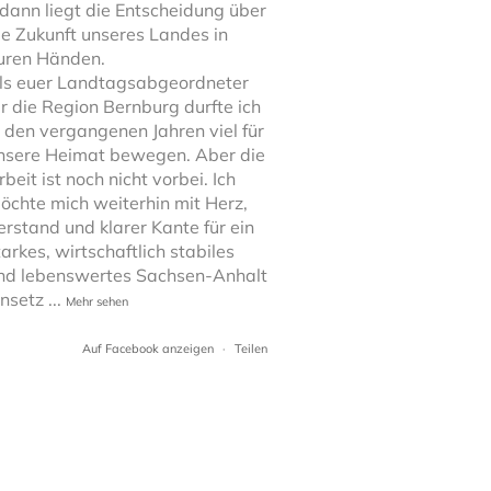
..dann liegt die Entscheidung über
ie Zukunft unseres Landes in
uren Händen.
ls euer Landtagsabgeordneter
ür die Region Bernburg durfte ich
n den vergangenen Jahren viel für
nsere Heimat bewegen. Aber die
rbeit ist noch nicht vorbei. Ich
öchte mich weiterhin mit Herz,
erstand und klarer Kante für ein
tarkes, wirtschaftlich stabiles
nd lebenswertes Sachsen-Anhalt
insetz
...
Mehr sehen
Auf Facebook anzeigen
·
Teilen
39
0
6