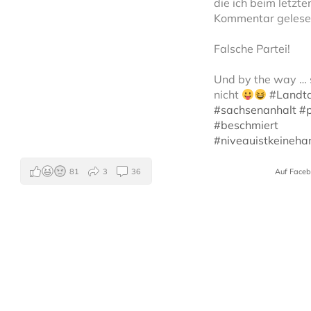
die ich beim letzte
Kommentar gelese
Falsche Partei!
Und by the way … s
nicht
#Landt
#sachsenanhalt
#p
#beschmiert
#niveauistkeineh
81
3
36
Auf Face