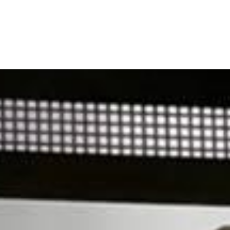
vor Ort
gema
Deshalb Abbau von hoch bürokratisierten Förd
zugunsten von mehr ungebundenen Zuweisungen
Selbstverwaltung stärken.