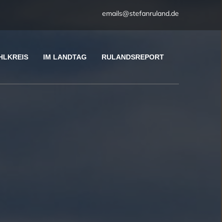
emails@stefanruland.de
HLKREIS
IM LANDTAG
RULANDSREPORT