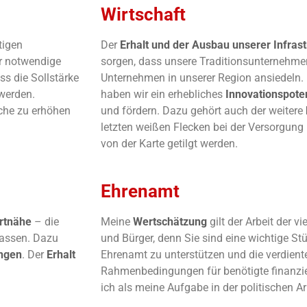
Wirtschaft
tigen
Der
Erhalt und der Ausbau unserer Infras
ür notwendige
sorgen, dass unsere Traditionsunternehmen
s die Sollstärke
Unternehmen in unserer Region ansiedeln.
werden.
haben wir ein erhebliches
Innovationspote
äche zu erhöhen
und fördern. Dazu gehört auch der weitere
letzten weißen Flecken bei der Versorgung
von der Karte getilgt werden.
Ehrenamt
rtnähe
– die
Meine
Wertschätzung
gilt der Arbeit der v
lassen. Dazu
und Bürger, denn Sie sind eine wichtige St
ngen
. Der
Erhalt
Ehrenamt zu unterstützen und die verdien
wird
Rahmenbedingungen für benötigte finanzie
ich als meine Aufgabe in der politischen Ar