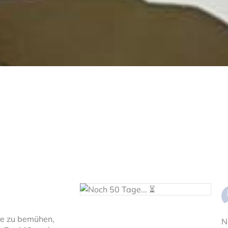
e zu bemühen,
N