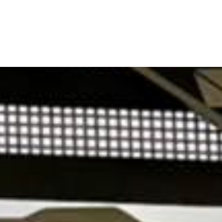
cht
ermittelprogrammen
, die die kommunale