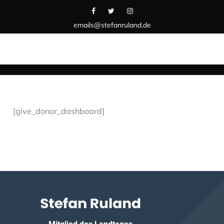
emails@stefanruland.de
[give_donor_dashboard]