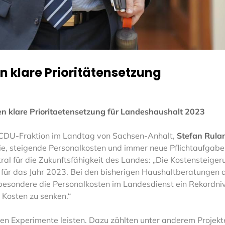
 klare Prioritätensetzung
n klare Prioritaetensetzung für Landeshaushalt 2023
r CDU-Fraktion im Landtag von Sachsen-Anhalt,
Stefan Rula
ie, steigende Personalkosten und immer neue Pflichtaufgab
ntral für die Zukunftsfähigkeit des Landes: „Die Kostensteige
t für das Jahr 2023. Bei den bisherigen Haushaltberatungen
besondere die Personalkosten im Landesdienst ein Rekordniv
 Kosten zu senken.“
n Experimente leisten. Dazu zählten unter anderem Projekte