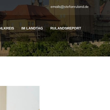
emails@stefanruland.de
HLKREIS
IM LANDTAG
RULANDSREPORT