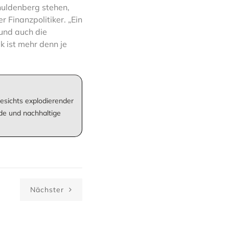
huldenberg stehen,
 Finanzpolitiker. „Ein
 und auch die
k ist mehr denn je
esichts explodierender
de und nachhaltige
Nächster