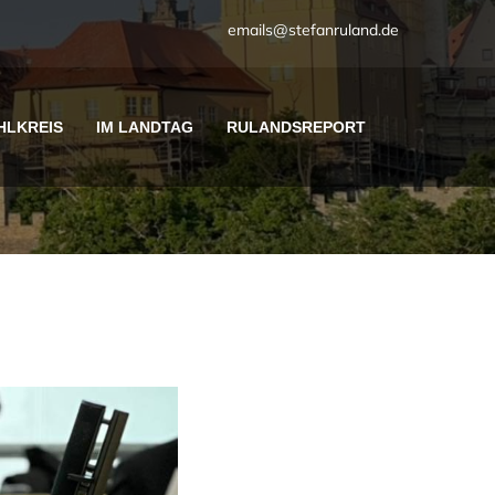
emails@stefanruland.de
HLKREIS
IM LANDTAG
RULANDSREPORT