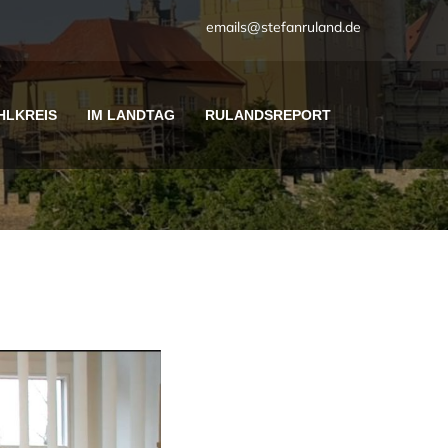
emails@stefanruland.de
HLKREIS
IM LANDTAG
RULANDSREPORT