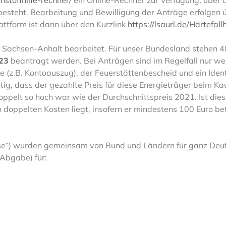
nstoffhilfe-rechner/
ein Online-Rechner zur Verfügung, über 
 besteht. Bearbeitung und Bewilligung der Anträge erfolgen 
ttform ist dann über den Kurzlink
https://lsaurl.de/Härtefallh
 Sachsen-Anhalt bearbeitet. Für unser Bundesland stehen 4
23
beantragt werden. Bei Anträgen sind im Regelfall nur w
(z.B. Kontoauszug), der Feuerstättenbescheid und ein Iden
nötig, dass der gezahlte Preis für diese Energieträger beim K
pelt so hoch war wie der Durchschnittspreis 2021. Ist diese
 doppelten Kosten liegt, insofern er mindestens 100 Euro b
ise“) wurden gemeinsam von Bund und Ländern für ganz Deuts
Abgabe) für: