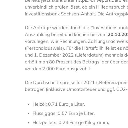
Bereits jetzt steht unter
https://driveport.de/bren
unverbindlich prüfen lässt, ob ein Hilfeanspruch
Investitionsbank Sachsen-Anhalt. Die Antragspla
Die Anträge werden durch die #Investitionsbank
Auszahlung bereit und können bis zum
20.10.20
vorzulegen, wie Rechnungen, Zahlungsnachweise 
(Personalausweis). Für die Härtefallhilfe ist es 
und 1. Dezember 2022 (Lieferdatum) mehr als dop
erhält man 80 Prozent des Betrags, der über den
werden 2.000 Euro ausgezahlt.
Die Durchschnittspreise für 2021 („Referenzpre
betragen (inklusive Umsatzsteuer und ggf. CO2-
Heizöl: 0,71 Euro je Liter,
Flüssiggas: 0,57 Euro je Liter,
Holzpellets: 0,24 Euro je Kilogramm,